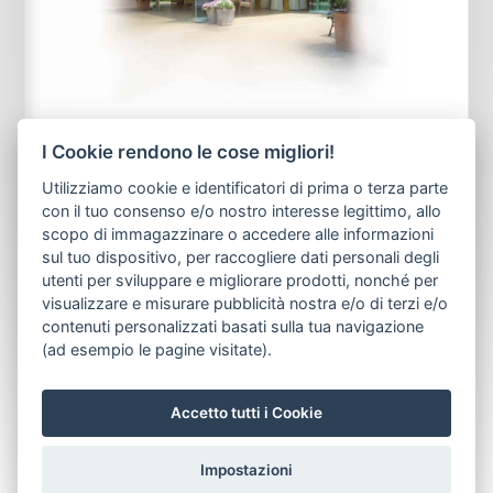
SISTEMA CON CANALINA SYSTEMS WITH
BOTTOM GUIDE SYSTEM MIT
BODENFÜHRUNG
C.64 FALCINO PARK
SISTEMA SENZA CANALINA SYSTEMS
WITHOUT BOTTOM GUIDE SYSTEM OHNE
BODENFÜHRUNG
C.66 85 85 55 55
BALCONGLAS FALCE 70 Kg BGF FALCE
I Cookie rendono le cose migliori!
SISTEMA CON CANALINA SYSTEMS WITH
BOTTOM GUIDE SYSTEM MIT
Utilizziamo cookie e identificatori di prima o terza parte
BODENFÜHRUNG
C.72 BGF PARK FALCE
con il tuo consenso e/o nostro interesse legittimo, allo
SISTEMA SENZA CANALINA SYSTEMS
WITHOUT BOTTOM GUIDE SYSTEM OHNE
scopo di immagazzinare o accedere alle informazioni
BODENFÜHRUNG
C.74 BG-150 FALCE
sul tuo dispositivo, per raccogliere dati personali degli
VETROCAMERA SISTEMA CON CANALINA
utenti per sviluppare e migliorare prodotti, nonché per
SYSTEMS WITH BOTTOM GUIDE SYSTEM MIT
visualizzare e misurare pubblicità nostra e/o di terzi e/o
BODENFÜHRUNG
C.68 BG-150 PARK FALCE
contenuti personalizzati basati sulla tua navigazione
VETROCAMERA SISTEMA SENZA CANALINA
(ad esempio le pagine visitate).
SYSTEMS WITHOUT BOTTOM GUIDE SYSTEM
OHNE BODENFÜHRUNG
C.70 119 119 119 119
NEW 78 78 78 78 LG-100
C.78 LG-200
C.80 122 72 NEW C.3
Accetto tutti i Cookie
Impostazioni