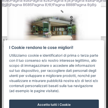
80
80
Pagina 81
81
Pagina 82
82
Pagina 83
83
Pagina 84
84
Pagina
85
85
Pagina 86
86
Pagina 87
87
Pagina 88
88
Pagina 89
89
1 / 89
I Cookie rendono le cose migliori!
Utilizziamo cookie e identificatori di prima o terza parte
con il tuo consenso e/o nostro interesse legittimo, allo
scopo di immagazzinare o accedere alle informazioni
sul tuo dispositivo, per raccogliere dati personali degli
utenti per sviluppare e migliorare prodotti, nonché per
visualizzare e misurare pubblicità nostra e/o di terzi e/o
contenuti personalizzati basati sulla tua navigazione
(ad esempio le pagine visitate).
Accetto tutti i Cookie