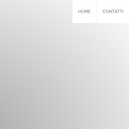
HOME
CONTATTI
o a 1200 mm. • The advantage of this product is quick delivery
inzigen lagermäßigen Produktes mit Abmessungen bis 1200 mm.
a tagliare secondo necessità (a carico del cliente), completi
 proﬁles of a standard size (mm 1200) to be cut on the basis of
kraum, durchgehenden Laufschienen-Proﬁlen in Standardgröße
7 HV = H - 210 HA = H -100 76 76