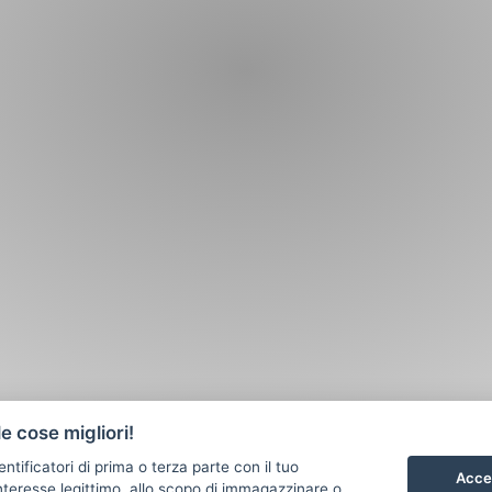
e cose migliori!
entificatori di prima o terza parte con il tuo
Accet
teresse legittimo, allo scopo di immagazzinare o