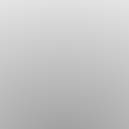
i / Sliding walls
loce e di un unico prodotto a magazzino per tutte le misure ﬁn
 up to 1200 mm. • Vorteile einer raschen Lieferung und eines e
gio con proﬁli fermavetro continui a misura standard (mm 1200 d
. • Modular sliding stacking system with continuous glass ﬁxing
 holding latch positioned externally. • Schiebesystem mit Par
ln zur Flügelbefestigung. PRICE LIST 01/15/B Ǡ 134 70 10/12/12.