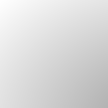
Skip to content
Metalglas – Pareti Mobil
C PA-500 PARK do-it-yourself • Vantaggi di una consegna più ve
and a unique product available in the warehouse for all sizes
C.18 H HA HV 19 23 15+6/-3 75 9 • Sistema scorrevole a parcheg
di catenaccioli ferma-anta a posizionamento esterno regolabile
client’s requirements comes equipped with an adjustable door
(1200 mm), ablängbar, komplett mit äußeren einstellbaren Riege
© Metalglas